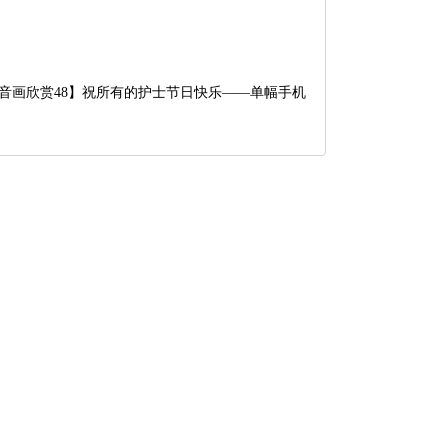
ash音画欣赏48】祝所有的护士节日快乐——单幅手机