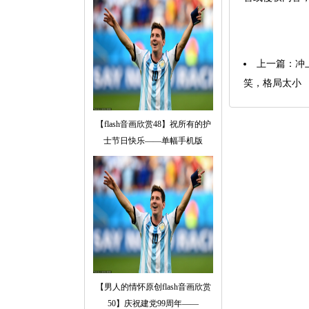
上一篇：
冲
笑，格局太小
【flash音画欣赏48】祝所有的护
士节日快乐——单幅手机版
【男人的情怀原创flash音画欣赏
50】庆祝建党99周年——