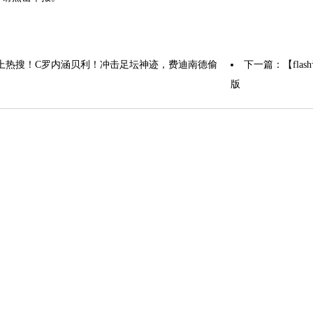
上热搜！C罗内涵贝利！冲击足坛神迹，费迪南德偷
下一篇：
【fl
版