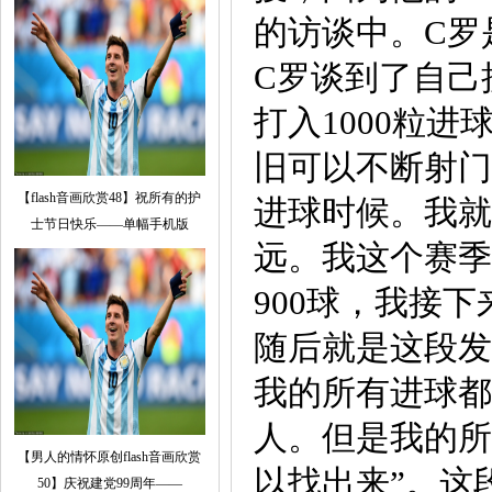
的访谈中。C罗
C罗谈到了自己
打入1000粒
旧可以不断射门
【flash音画欣赏48】祝所有的护
进球时候。我就
士节日快乐——单幅手机版
远。我这个赛季
900球，我接下
随后就是这段发
我的所有进球都
人。但是我的所
【男人的情怀原创flash音画欣赏
以找出来”。这
50】庆祝建党99周年——