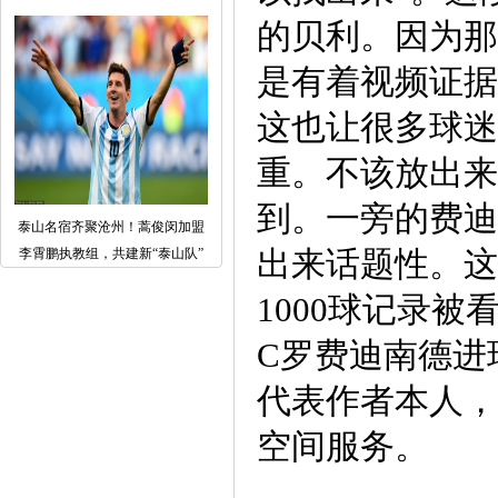
的贝利。因为那
是有着视频证据
这也让很多球迷
重。不该放出来
到。一旁的费迪
泰山名宿齐聚沧州！蒿俊闵加盟
出来话题性。这
李霄鹏执教组，共建新“泰山队”
1000球记录
C罗费迪南德进
代表作者本人，
空间服务。