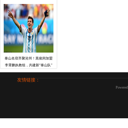
泰山名宿齐聚沧州！蒿俊闵加盟
李霄鹏执教组，共建新“泰山队”
友情链接：
Powered