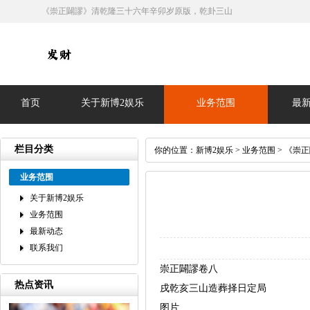
《崇正闢謬》清乾隆三十六年辛卯岁原版，乾卦三山
首页
关于新博2娱乐
业务范围
最
栏目分类
你的位置：
新博2娱乐
>
业务范围
> 《崇
业务范围
关于新博2娱乐
业务范围
最新动态
联系我们
‌崇正闢謬卷八
热点资讯
戌乾亥三山造葬择日定局
图片